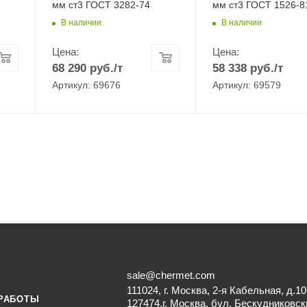
мм ст3 ГОСТ 3282-74
мм ст3 ГОСТ 1526-8
В наличии
В наличии
Цена:
Цена:
68 290
руб.
/т
58 338
руб.
/т
Артикул: 69676
Артикул: 69579
sale@chermet.com
111024, г. Москва, 2-я Кабельная, д.10
РАБОТЫ
127474,г. Москва, бул. Бескудниковск