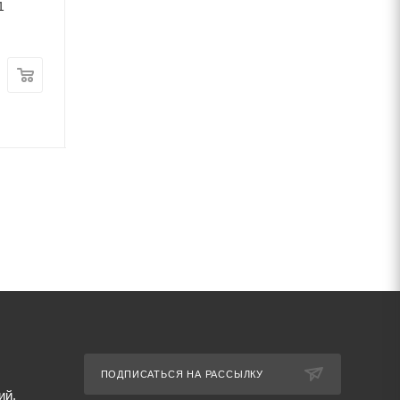
1
ст3 ГОСТ 1526-81
мм ст3 ГОСТ 328
В наличии
В наличии
Цена:
Цена:
79 337
руб.
/т
48 136
руб.
/т
Артикул: 69608
Артикул: 69637
ПОДПИСАТЬСЯ НА РАССЫЛКУ
ий,