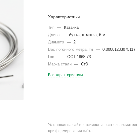
Характеристики
Тип
—
Катанка
Длина
—
бухта, отмотка, 6 м
Диаметр
—
2
Вес погонного метра. тн
—
0.00001233075117
Гост
—
ГОСТ 1668-73
Марка стали
—
Ст3
Все характеристики
Указанная на сайте стоимость носит ознакомите
при формировании счёта.