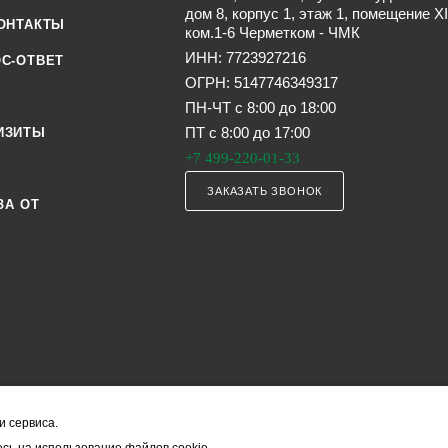
дом 8, корпус 1, этаж 1, помещение XI
ОНТАКТЫ
ком.1-6 Черметком - ЧМК
ИНН: 7723927216
С-ОТВЕТ
ОГРН: 5147746349317
ПН-ЧТ с 8:00 до 18:00
ПТ с 8:00 до 17:00
ИЗИТЫ
+7 499-220-01-33
ЗАКАЗАТЬ ЗВОНОК
ЗА ОТ
и сервиса.
я офертой (в соответствии со ст. 435 ГК РФ). Они могут изменяться в з