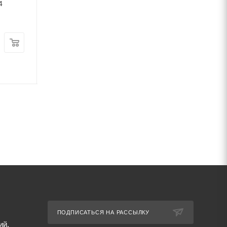
4
мм ст3 ГОСТ 3282-74
ст3 ГОСТ 3282-7
В наличии
В наличии
Цена:
Цена:
48 626
руб.
/т
79 703
руб.
/т
Артикул: 69642
Артикул: 69684
ПОДПИСАТЬСЯ НА РАССЫЛКУ
ий,