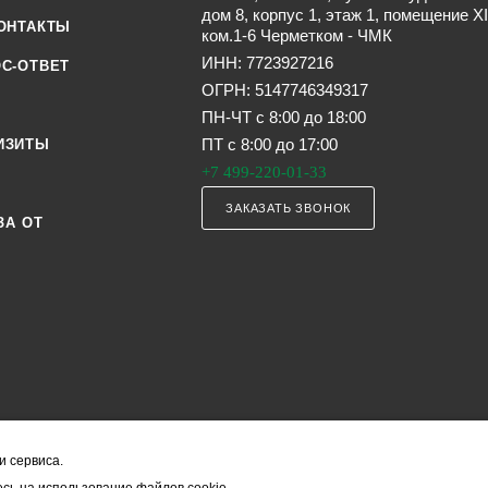
дом 8, корпус 1, этаж 1, помещение XI
ОНТАКТЫ
ком.1-6 Черметком - ЧМК
ИНН: 7723927216
С-ОТВЕТ
ОГРН: 5147746349317
ПН-ЧТ с 8:00 до 18:00
ПТ с 8:00 до 17:00
ИЗИТЫ
+7 499-220-01-33
ЗАКАЗАТЬ ЗВОНОК
ЗА ОТ
и сервиса.
я офертой (в соответствии со ст. 435 ГК РФ). Они могут изменяться в з