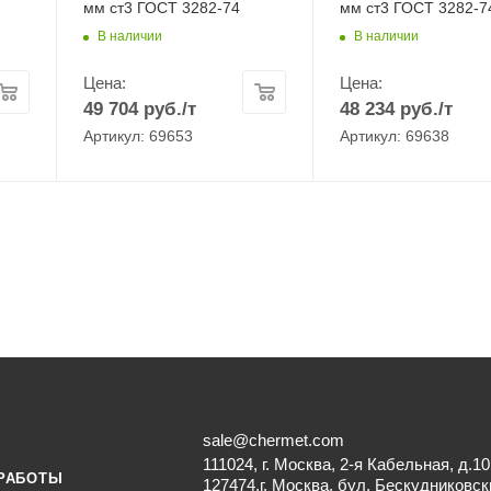
мм ст3 ГОСТ 3282-74
мм ст3 ГОСТ 3282-7
В наличии
В наличии
Цена:
Цена:
49 704
руб.
/т
48 234
руб.
/т
Артикул: 69653
Артикул: 69638
sale@chermet.com
111024, г. Москва, 2-я Кабельная, д.10
РАБОТЫ
127474,г. Москва, бул. Бескудниковск