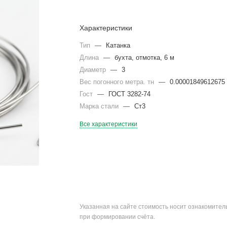
Характеристики
Тип
—
Катанка
Длина
—
бухта, отмотка, 6 м
Диаметр
—
3
Вес погонного метра. тн
—
0.00001849612675
Гост
—
ГОСТ 3282-74
Марка стали
—
Ст3
Все характеристики
Указанная на сайте стоимость носит ознакомите
при формировании счёта.