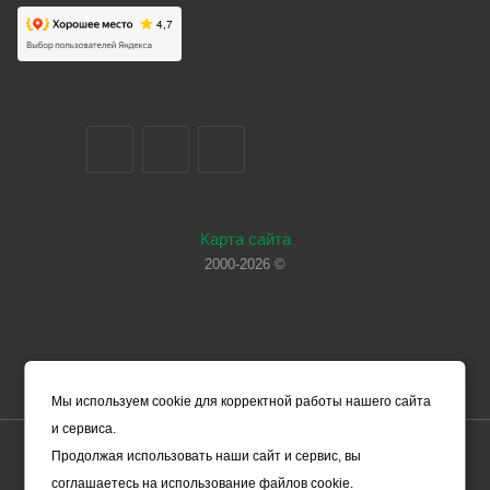
Карта сайта
2000-2026 ©
Мы используем cookie для корректной работы нашего сайта
и сервиса.
Цены, указанные на сайте, носят справочный характер и не
Продолжая использовать наши сайт и сервис, вы
являются офертой (в соответствии со ст. 435 ГК РФ). Они могут
соглашаетесь на использование файлов cookie.