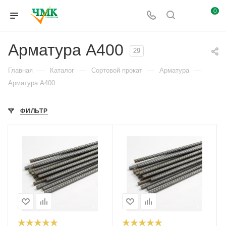
0
Арматура А400
29
—
—
—
—
Главная
Каталог
Сортовой прокат
Арматура
Арматура А400
ФИЛЬТР