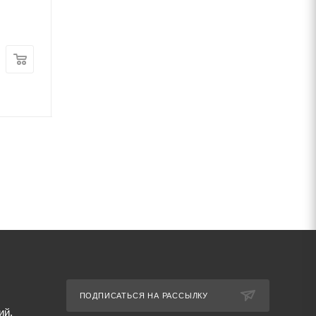
рифленая 25Г2С
рифленая 25Г2С
В наличии
В наличии
Цена:
Цена:
62 293
руб.
/т
56 240
руб.
/т
Артикул: 67299
Артикул: 67304
ПОДПИСАТЬСЯ НА РАССЫЛКУ
ий,