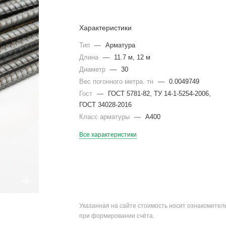
Характеристики
Тип
—
Арматура
Длина
—
11.7 м, 12 м
Диаметр
—
30
Вес погонного метра. тн
—
0.0049749
Гост
—
ГОСТ 5781-82, ТУ 14-1-5254-2006,
ГОСТ 34028-2016
Класс арматуры
—
А400
Все характеристики
Указанная на сайте стоимость носит ознакомите
при формировании счёта.