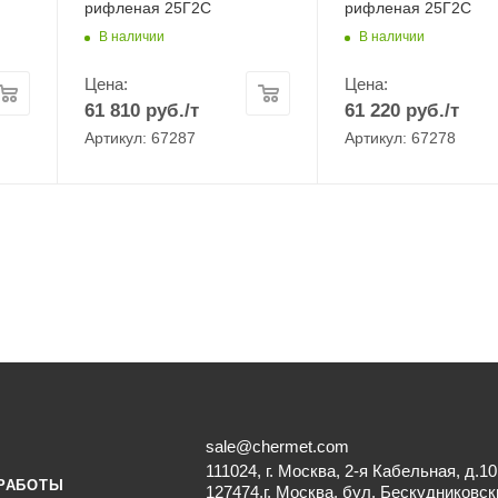
рифленая 25Г2С
рифленая 25Г2С
В наличии
В наличии
Цена:
Цена:
61 810
руб.
/т
61 220
руб.
/т
Артикул: 67287
Артикул: 67278
sale@chermet.com
111024, г. Москва, 2-я Кабельная, д.10
РАБОТЫ
127474,г. Москва, бул. Бескудниковск