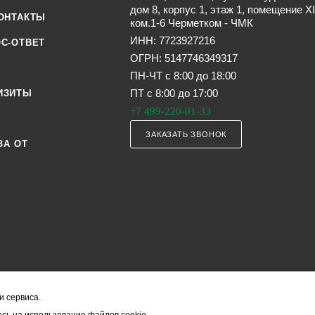
дом 8, корпус 1, этаж 1, помещение XI
ОНТАКТЫ
ком.1-6 Черметком - ЧМК
ИНН: 7723927216
С-ОТВЕТ
ОГРН: 5147746349317
ПН-ЧТ с 8:00 до 18:00
ПТ с 8:00 до 17:00
ИЗИТЫ
+7 499-220-01-33
ЗАКАЗАТЬ ЗВОНОК
ЗА ОТ
и сервиса.
я офертой (в соответствии со ст. 435 ГК РФ). Они могут изменяться в з