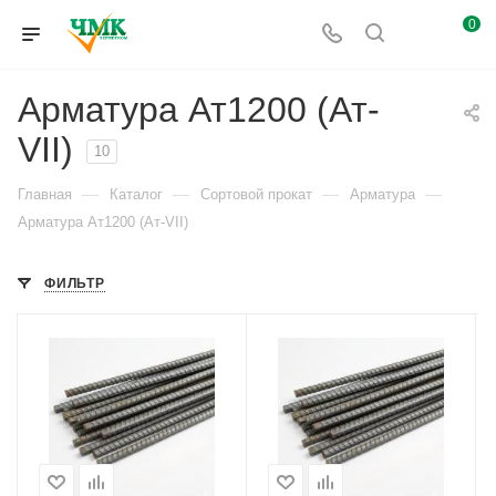
0
Арматура Ат1200 (Ат-
VII)
10
—
—
—
—
Главная
Каталог
Сортовой прокат
Арматура
Арматура Ат1200 (Ат-VII)
ФИЛЬТР