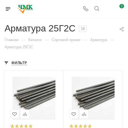
0
Арматура 25Г2С
16
—
—
—
—
Главная
Каталог
Сортовой прокат
Арматура
Арматура 25Г2С
ФИЛЬТР