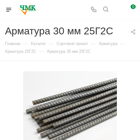
0
Арматура 30 мм 25Г2С
—
—
—
—
Главная
Каталог
Сортовой прокат
Арматура
—
Арматура 25Г2С
Арматура 30 мм 25Г2С