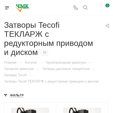
0
Затворы Tecofi
ТЕКЛАРЖ с
редукторным приводом
и диском
20
—
—
—
Главная
Каталог
Трубопроводная арматура
—
—
Запорная арматура
Затворы дисковые поворотные
—
Затворы Tecofi
Затворы Tecofi ТЕКЛАРЖ с редукторным приводом и диском
ФИЛЬТР