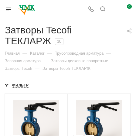
0
Затворы Tecofi
ТЕКЛАРЖ
10
—
—
—
Главная
Каталог
Трубопроводная арматура
—
—
Запорная арматура
Затворы дисковые поворотные
—
Затворы Tecofi
Затворы Tecofi ТЕКЛАРЖ
ФИЛЬТР