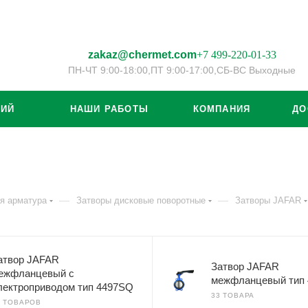
zakaz@chermet.com
+7 499-220-01-33
ПН-ЧТ 9:00-18:00,
ПТ 9:00-17:00,
СБ-ВС Выходные
ЦИЙ
НАШИ РАБОТЫ
КОМПАНИЯ
ДО
—
—
я арматура
Затворы дисковые поворотные
Затворы JAFAR
атвор JAFAR
Затвор JAFAR
ежфланцевый с
межфланцевый тип 
лектроприводом тип 4497SQ
33 ТОВАРА
7 ТОВАРОВ