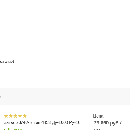
астание)
е
Цена:
Затвор JAFAR тип 4493 Ду-1000 Ру-10
23 860
руб.
/
шт
В наличии