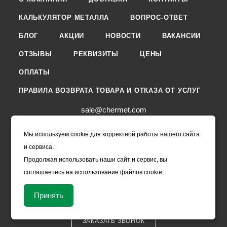
КАЛЬКУЛЯТОР МЕТАЛЛА
ВОПРОС-ОТВЕТ
БЛОГ
АКЦИИ
НОВОСТИ
ВАКАНСИИ
ОТЗЫВЫ
РЕКВИЗИТЫ
ЦЕНЫ
ОПЛАТЫ
ПРАВИЛА ВОЗВРАТА ТОВАРА И ОТКАЗА ОТ УСЛУГ
sale@chermet.com
111024, г. Москва, 2-я Кабельная, д.10 127474,г.
Москва, бул. Бескудниковский, дом 8, корпус 1,
Мы используем cookie для корректной работы нашего сайта
этаж 1, помещение XII, ком.1-6 Черметком - ЧМК
и сервиса.
ИНН: 7723927216
Продолжая использовать наши сайт и сервис, вы
ОГРН: 5147746349317
соглашаетесь на использование файлов cookie.
ПН-ЧТ с 8:00 до 18:00
ПТ с 8:00 до 17:00
Принять
+7 499-220-01-33
ЗАКАЗАТЬ ЗВОНОК