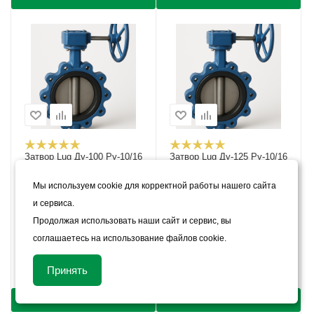
Затвор Lug Ду-100 Ру-10/16
Затвор Lug Ду-125 Ру-10/16
В наличии
В наличии
Мы используем cookie для корректной работы нашего сайта
Цена:
Цена:
и сервиса.
82
руб.
/шт
119
руб.
/шт
Продолжая использовать наши сайт и сервис, вы
соглашаетесь на использование файлов cookie.
Арт.: 6986
Арт.: 6987
Принять
КУПИТЬ В 1 КЛИК
КУПИТЬ В 1 КЛИК
КУПИТЬ
КУПИТЬ