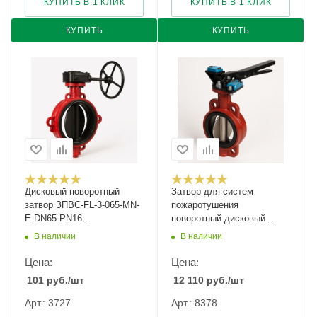
КУПИТЬ В 1 КЛИК
КУПИТЬ В 1 КЛИК
КУПИТЬ
КУПИТЬ
Дисковый поворотный
Затвор для систем
затвор ЗПВС-FL-3-065-MN-
пожаротушения
E DN65 PN16
поворотный дисковый
межфланцевый с двумя
фланцевый тип 017W
В наличии
В наличии
концев. выключателями
Ду-100 Ру-16
E5401
Цена:
Цена:
101
руб.
/шт
12 110
руб.
/шт
Арт.: 3727
Арт.: 8378