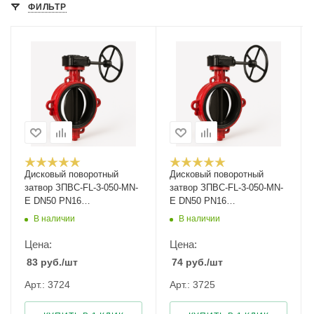
ФИЛЬТР
Дисковый поворотный
Дисковый поворотный
затвор ЗПВС-FL-3-050-MN-
затвор ЗПВС-FL-3-050-MN-
E DN50 PN16
E DN50 PN16
межфланцевый с двумя
межфланцевый с двумя
В наличии
В наличии
концев. выключателями
концев. выключателями КВ
E5401
Цена:
Цена:
83
руб.
/шт
74
руб.
/шт
Арт.: 3724
Арт.: 3725