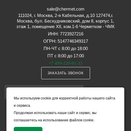
sale@chermet.com
111024, г. Москва, 2-я Кабельная, д.10 127474,г.
Москва, бул. Бескудниковский, дом 8, корпус 1,
этаж 1, помещение XII, ком.1-6 Черметком - ЧМК
ИНН: 7723927216
ОГРН: 5147746349317
ПН-ЧТ с 8:00 до 18:00
ПТ с 8:00 до 17:00
+7 499-220-01-33
ЗАКАЗАТЬ ЗВОНОК
ПОДПИСАТЬСЯ НА РАССЫЛКУ
Мы используем cookie для корректной работы нашего сайта
и сервиса.
ПОЛИТИКА КОНФИДЕНЦИАЛЬНОСТИ
Продолжая использовать наши сайт и сервис, вы
ОБРАБОТКА ПЕРСОНАЛЬНЫХ ДАННЫХ
соглашаетесь на использование файлов cookie.