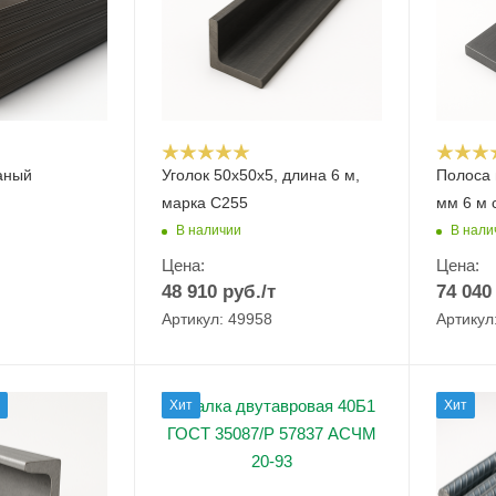
аный
Уголок 50х50х5, длина 6 м,
Полоса 
марка С255
мм 6 м 
В наличии
В нали
Цена:
Цена:
48 910
руб.
/т
74 040
Артикул: 49958
Артикул
Хит
Хит