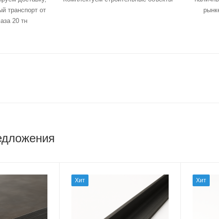
й транспорт от
рынк
аза 20 тн
едложения
Хит
Хит