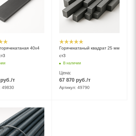
горячекатаная 40х4
Горячекатаный квадрат 25 мм
ст3
ст3
чии
В наличии
Цена:
руб.
/т
67 870
руб.
/т
: 49830
Артикул: 49790