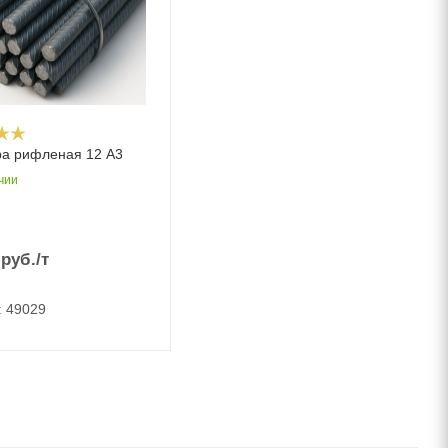
а рифленая 12 А3
чии
руб.
/т
: 49029