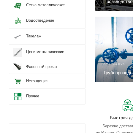
Производство
Сетка металлическая
Водоотведение
Такелаж
Цепи металлические
ОТ 1740 РУБ.
Фасонный прокат
Трубопроводн
Некондиция
Прочее
Быстрая д
Бережно достав
по России. Оптимиз