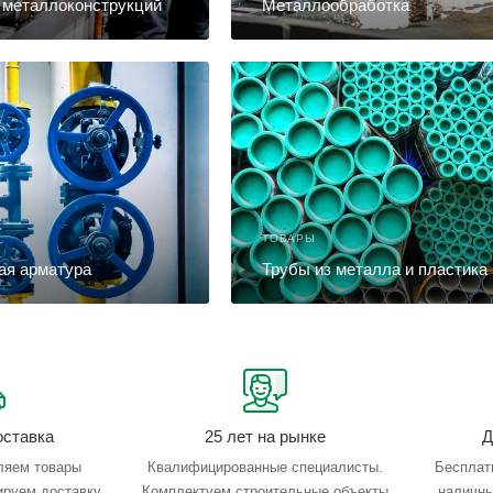
 металлоконструкций
Металлообработка
ТОВАРЫ
ая арматура
Трубы из металла и пластика
оставка
25 лет на рынке
Д
ляем товары
Квалифицированные специалисты.
Бесплат
ируем доставку,
Комплектуем строительные объекты
наличны