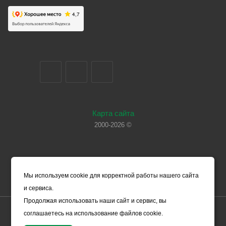
Карта сайта
2000-2026 ©
Мы используем cookie для корректной работы нашего сайта
и сервиса.
Продолжая использовать наши сайт и сервис, вы
Цены, указанные на сайте, носят справочный характер и не
соглашаетесь на использование файлов cookie.
являются офертой (в соответствии со ст. 435 ГК РФ). Они могут