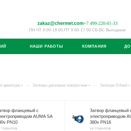
zakaz@chermet.com
+7 499-220-01-33
ПН-ЧТ 9:00-18:00,
ПТ 9:00-17:00,
СБ-ВС Выходные
ЦИЙ
НАШИ РАБОТЫ
КОМПАНИЯ
ДО
—
—
я арматура
Затворы дисковые поворотные
Затворы Erhard
атвор фланцевый с
Затвор фланцевый 
лектроприводом AUMA SA
электроприводом 
80v PN10
380v PN16
6 ТОВАРОВ
19 ТОВАРОВ