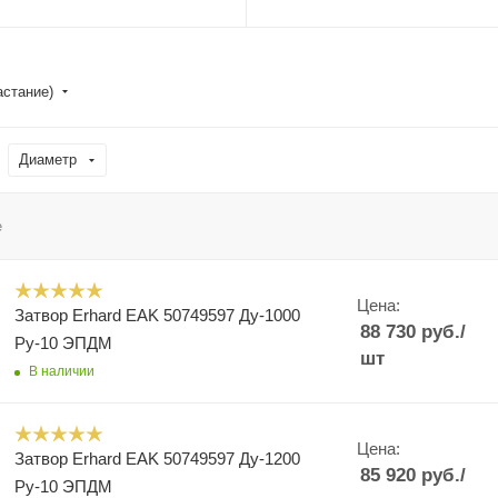
астание)
Диаметр
е
Цена:
Затвор Erhard EAK 50749597 Ду-1000
88 730
руб.
/
Ру-10 ЭПДМ
шт
В наличии
Цена:
Затвор Erhard EAK 50749597 Ду-1200
85 920
руб.
/
Ру-10 ЭПДМ