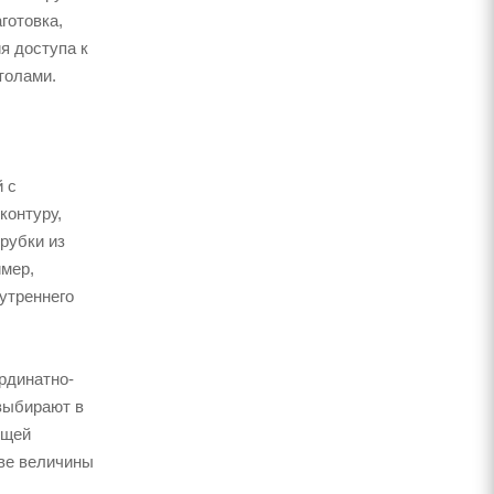
аготовка,
я доступа к
толами.
 с
контуру,
рубки из
имер,
утреннего
рдинатно-
выбирают в
ущей
две величины