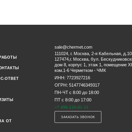
sale@chermet.com
111024, г. Москва, 2-я Кабельная, д.10
РАБОТЫ
127474,г. Москва, бул. Бескудниковск
дом 8, корпус 1, этаж 1, помещение XI
ОНТАКТЫ
ком.1-6 Черметком - ЧМК
ИНН: 7723927216
С-ОТВЕТ
ОГРН: 5147746349317
ПН-ЧТ с 8:00 до 18:00
ПТ с 8:00 до 17:00
ИЗИТЫ
+7 499-220-01-33
ЗАКАЗАТЬ ЗВОНОК
ЗА ОТ