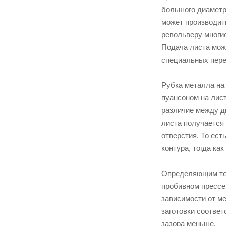
большого диаметр
может производить
револьверу многи
Подача листа мож
специальных пере
Рубка металла на
пуансоном на лист
различие между д
листа получается 
отверстия. То ес
контура, тогда ка
Определяющим тех
пробивном прессе
зависимости от м
заготовки соответ
зазора меньше.