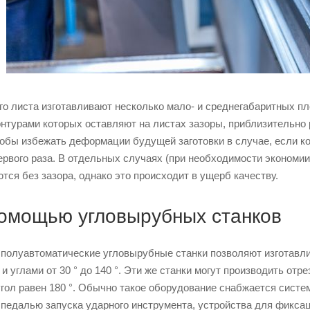
го листа изготавливают несколько мало- и среднегабаритных п
онтурами которых оставляют на листах зазоры, приблизительно
тобы избежать деформации будущей заготовки в случае, если к
ервого раза. В отдельных случаях (при необходимости экономи
тся без зазора, однако это происходит в ущерб качеству.
помощью угловырубных станков
 полуавтоматические угловырубные станки позволяют изготавл
и углами от 30 ° до 140 °. Эти же станки могут производить отр
 угол равен 180 °. Обычно такое оборудование снабжается систе
 педалью запуска ударного инструмента, устройства для фиксац