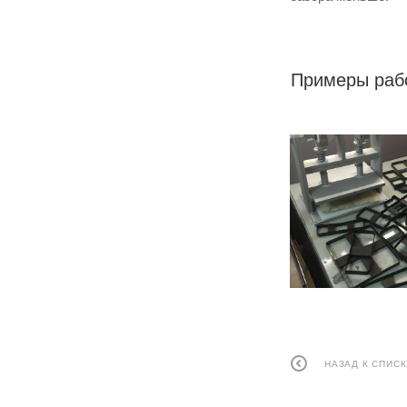
Примеры раб
НАЗАД К СПИСК