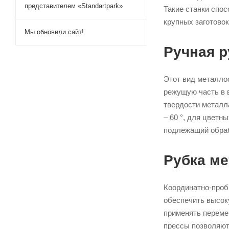
представителем «Standartpark»
Такие станки спос
крупных заготово
Мы обновили сайт!
Ручная р
Этот вид металло
режущую часть в в
твердости металла
– 60 °, для цветн
подлежащий обраб
Рубка ме
Координатно-проб
обеспечить высок
применять переме
прессы позволяют