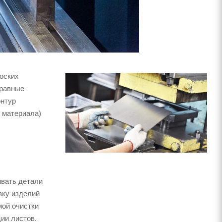
лоских
 равные
онтур
и материала)
ивать детали
езку изделий
мой очистки
ии листов.