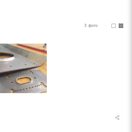
3
фото
—