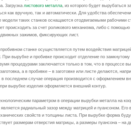
а. Загрузка
листового металла
, из которого будет вырубаться з
ся как вручную, так и автоматически. Для удобства обеспечени
е модели таких станков оснащаются отодвигаемыми рабочими с
ет происходить за счет роликового механизма, либо с помощью
движных зажимов, фиксирующих лист.
 пробивном станке осуществляется путем воздействия матрицей
. При вырубке и пробивке происходит отделение по замкнутому 
вумя процедурами заключается только в том, что в процессе вы
заготовка, а в пробивке – в заготовке или листе делаются, напр
ть в последнем случае операция производится с оформлением вн
к при вырубке изделия оформляется внешний контур.
нологическим параметром в операции вырубки металла на коо
 является радиальный зазор между матрицей и пуансоном. Его 
еханических свойств и толщины листа. При вырубке форма буд
ствует размерам отверстия матрицы, а размеры пуансона – на 