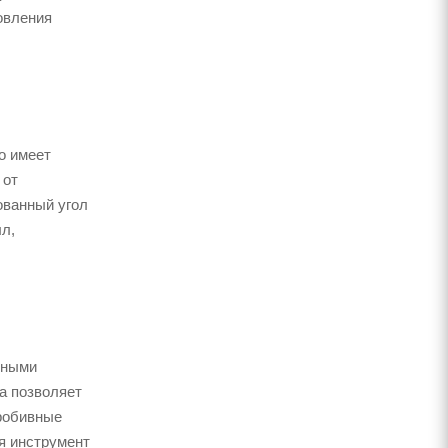
овления
о имеет
 от
ованный угол
лл,
бными
а позволяет
пробивные
я инструмент