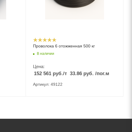
Проволока 6 отожженная 500 кг
В наличии
Цена:
152 561
руб.
/т
33.86
руб.
/пог.м
Артикул: 49122