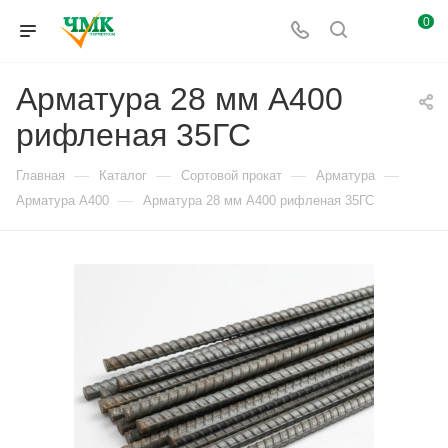
0
Арматура 28 мм А400
рифленая 35ГС
—
—
—
—
Главная
Каталог
Сортовой прокат
Арматура
—
Арматура А400
Арматура 28 мм А400 рифленая 35ГС