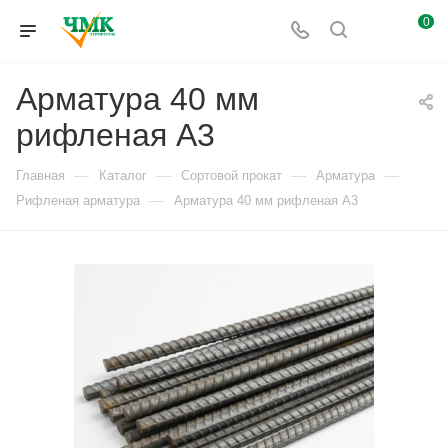
0
Арматура 40 мм
рифленая А3
—
—
—
—
Главная
Каталог
Сортовой прокат
Арматура
—
Рифленая арматура
Арматура 40 мм рифленая А3