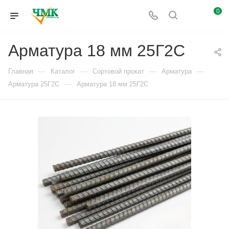
0
Арматура 18 мм 25Г2С
—
—
—
—
Главная
Каталог
Сортовой прокат
Арматура
—
Арматура 25Г2С
Арматура 18 мм 25Г2С