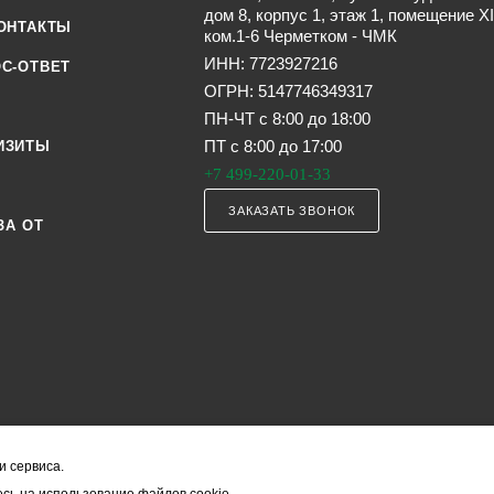
дом 8, корпус 1, этаж 1, помещение XI
ОНТАКТЫ
ком.1-6 Черметком - ЧМК
ИНН: 7723927216
С-ОТВЕТ
ОГРН: 5147746349317
ПН-ЧТ с 8:00 до 18:00
ПТ с 8:00 до 17:00
ИЗИТЫ
+7 499-220-01-33
ЗАКАЗАТЬ ЗВОНОК
ЗА ОТ
и сервиса.
я офертой (в соответствии со ст. 435 ГК РФ). Они могут изменяться в з