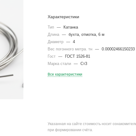
Характеристики
Тип
—
Катанка
Длина
—
бухта, отмотка, 6 м
Диаметр
—
4
Вес погонного метра. тн
—
0.00002466150233
Гост
—
ГОСТ 1526-81
Марка стали
—
Ст3
Все характеристики
Указанная на сайте стоимость носит ознакомите
при формировании счёта.