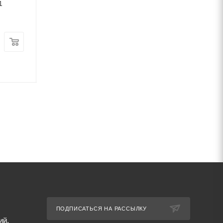
1
ст3 ГОСТ 1526-81
мм ст3 ГОСТ 328
В наличии
В наличии
Цена:
Цена:
68 222
руб.
/т
48 234
руб.
/т
Артикул: 69605
Артикул: 69638
ПОДПИСАТЬСЯ НА РАССЫЛКУ
ий,