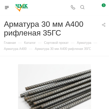
0
Арматура 30 мм А400
рифленая 35ГС
—
—
—
—
Главная
Каталог
Сортовой прокат
Арматура
—
Арматура А400
Арматура 30 мм А400 рифленая 35ГС