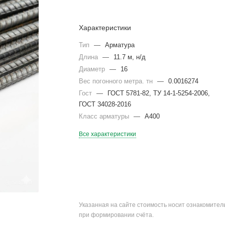
Характеристики
Тип
—
Арматура
Длина
—
11.7 м, н/д
Диаметр
—
16
Вес погонного метра. тн
—
0.0016274
Гост
—
ГОСТ 5781-82, ТУ 14-1-5254-2006,
ГОСТ 34028-2016
Класс арматуры
—
А400
Все характеристики
Указанная на сайте стоимость носит ознакомите
при формировании счёта.