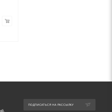
рифленая 35ГС
рифленая 25Г2С
В наличии
В наличии
Цена:
Цена:
61 720
руб.
/т
61 810
руб.
/т
Артикул: 67285
Артикул: 67287
ПОДПИСАТЬСЯ НА РАССЫЛКУ
ий,