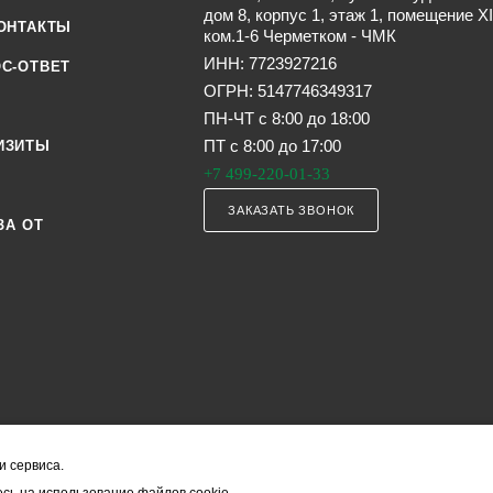
дом 8, корпус 1, этаж 1, помещение XI
ОНТАКТЫ
ком.1-6 Черметком - ЧМК
ИНН: 7723927216
С-ОТВЕТ
ОГРН: 5147746349317
ПН-ЧТ с 8:00 до 18:00
ПТ с 8:00 до 17:00
ИЗИТЫ
+7 499-220-01-33
ЗАКАЗАТЬ ЗВОНОК
ЗА ОТ
и сервиса.
я офертой (в соответствии со ст. 435 ГК РФ). Они могут изменяться в з