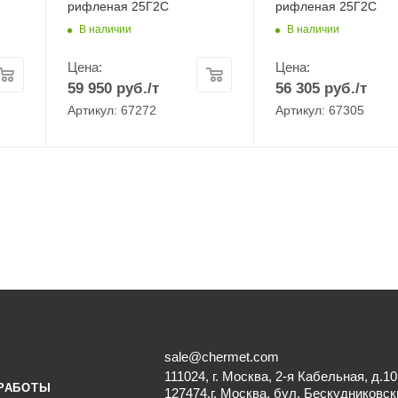
рифленая 25Г2С
рифленая 25Г2С
В наличии
В наличии
Цена:
Цена:
59 950
руб.
/т
56 305
руб.
/т
Артикул: 67272
Артикул: 67305
sale@chermet.com
111024, г. Москва, 2-я Кабельная, д.10
РАБОТЫ
127474,г. Москва, бул. Бескудниковск