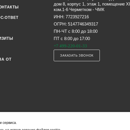
дом 8, корпус 1, этаж 1, помещение XI
ОНТАКТЫ
ком.1-6 Черметком - ЧМК
ИНН: 7723927216
С-ОТВЕТ
ОГРН: 5147746349317
ПН-ЧТ с 8:00 до 18:00
ПТ с 8:00 до 17:00
ИЗИТЫ
+7 499-220-01-33
ЗАКАЗАТЬ ЗВОНОК
ЗА ОТ
и сервиса.
я офертой (в соответствии со ст. 435 ГК РФ). Они могут изменяться в з