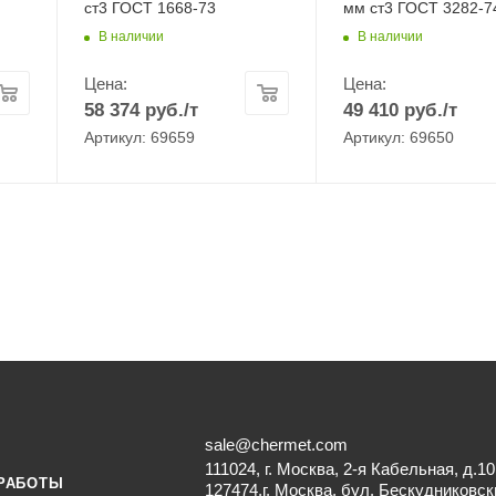
ст3 ГОСТ 1668-73
мм ст3 ГОСТ 3282-7
В наличии
В наличии
Цена:
Цена:
58 374
руб.
/т
49 410
руб.
/т
Артикул: 69659
Артикул: 69650
sale@chermet.com
111024, г. Москва, 2-я Кабельная, д.10
РАБОТЫ
127474,г. Москва, бул. Бескудниковск