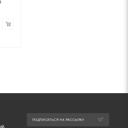
4
мм ст3 ГОСТ 3282-74
ст3 ГОСТ 3282-7
В наличии
В наличии
Цена:
Цена:
47 842
руб.
/т
68 024
руб.
/т
Артикул: 69634
Артикул: 69669
ПОДПИСАТЬСЯ НА РАССЫЛКУ
ий,