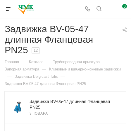
0
Задвижка BV-05-47
длинная Фланцевая
PN25
12
—
—
—
Главная
Каталог
Трубопроводная арматура
—
Запорная арматура
Клиновые и шиберно-ножевые задвижки
—
—
Задвижки Belgicast Talis
Задвижка BV-05-47 длинная Фланцевая PN25
Задвижка BV-05-47 длинная Фланцевая
PN25
3 ТОВАРА