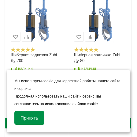
Шиберная задвижка Zubi
Шиберная задвижка Zubi
Ду-700
Ду-80
В наличии
В наличии
Цена:
Цена:
Мы используем cookie для корректной работы нашего сайта
457 070
руб.
/шт
371 200
руб.
/шт
и сервиса.
Продолжая использовать наши сайт и сервис, вы
Арт.: 47104
Арт.: 47105
соглашаетесь на использование файлов cookie.
КУПИТЬ В 1 КЛИК
КУПИТЬ В 1 КЛИК
Принять
КУПИТЬ
КУПИТЬ