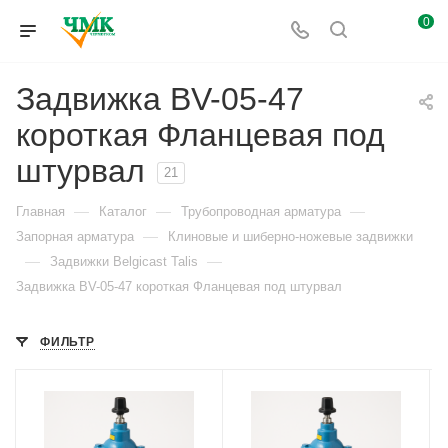
0
Задвижка BV-05-47
короткая Фланцевая под
штурвал
21
—
—
—
Главная
Каталог
Трубопроводная арматура
—
Запорная арматура
Клиновые и шиберно-ножевые задвижки
—
—
Задвижки Belgicast Talis
Задвижка BV-05-47 короткая Фланцевая под штурвал
ФИЛЬТР