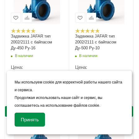
Задвижка JAFAR тип
Задвижка JAFAR тип
2002/2111 с байпасом
2002/2111 с байпасом
Ду-450 Ру-16
Ду-500 Ру-10
В наличии
В наличии
Цена:
Цена:
27 830
руб.
/шт
34 300
руб.
/шт
Мы используем cookie для корректной работы нашего сайта
Арт.: 4367
Арт.: 4368
и сервиса.
Продолжая использовать наши сайт и сервис, вы
КУПИТЬ В 1 КЛИК
КУПИТЬ В 1 КЛИК
соглашаетесь на использование файлов cookie.
КУПИТЬ
КУПИТЬ
Принять