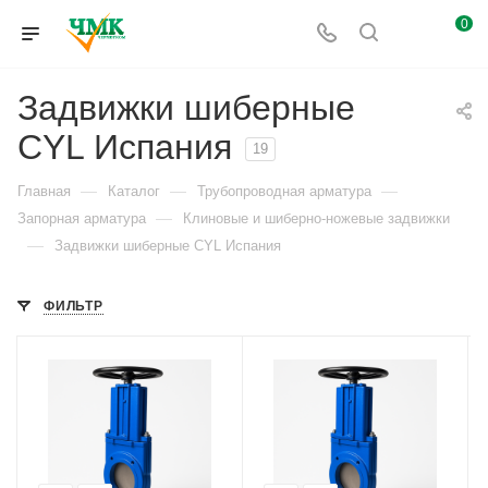
0
Задвижки шиберные
CYL Испания
19
—
—
—
Главная
Каталог
Трубопроводная арматура
—
Запорная арматура
Клиновые и шиберно-ножевые задвижки
—
Задвижки шиберные CYL Испания
ФИЛЬТР