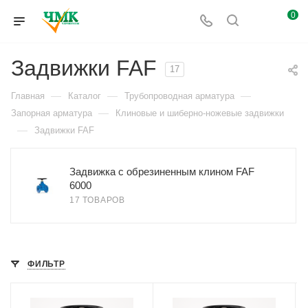
0
Задвижки FAF
17
—
—
—
Главная
Каталог
Трубопроводная арматура
—
Запорная арматура
Клиновые и шиберно-ножевые задвижки
—
Задвижки FAF
Задвижка с обрезиненным клином FAF
6000
17 ТОВАРОВ
ФИЛЬТР