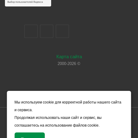
Карта сайта
2000-2026 ©
Мы используем cookie для корректной работы нашего сайта
и сервиса.
Цены, указанные на сайте, носят справочный характер и не
Продолжая использовать наши сайт и сервис, вы
являются офертой (в соответствии со ст. 435 ГК РФ). Они могут
соглашаетесь на использование файлов cookie.
изменяться в зависимости от рыночной ситуации и не влекут за
собой обязательств ООО «ЧЕРМЕТ.КОМ» по заключению