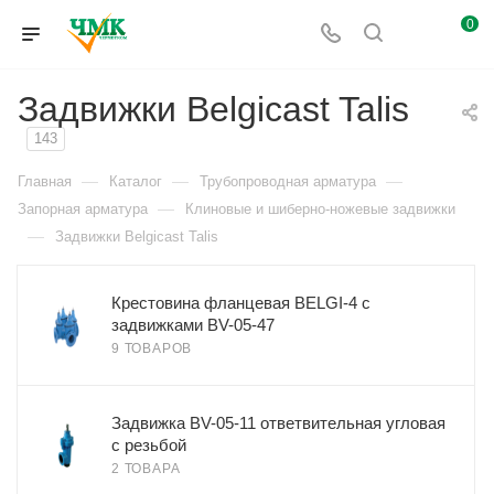
0
Задвижки Belgicast Talis
143
—
—
—
Главная
Каталог
Трубопроводная арматура
—
Запорная арматура
Клиновые и шиберно-ножевые задвижки
—
Задвижки Belgicast Talis
Крестовина фланцевая BELGI-4 с
задвижками BV-05-47
9 ТОВАРОВ
Задвижка BV-05-11 ответвительная угловая
с резьбой
2 ТОВАРА