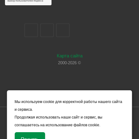
Карта сайта
2000-2026 ©
Мы используем cookie для корректной работы нашего сайта
и сервиса.
Цены, указанные на сайте, носят справочный характер и не
Продолжая использовать наши сайт и сервис, вы
являются офертой (в соответствии со ст. 435 ГК РФ). Они могут
соглашаетесь на использование файлов cookie.
изменяться в зависимости от рыночной ситуации и не влекут за
собой обязательств ООО «ЧЕРМЕТ.КОМ» по заключению