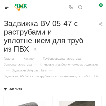
0
Задвижка BV-05-47 с
раструбами и
уплотнением для труб
из ПВХ
11
—
—
—
Главная
Каталог
Трубопроводная арматура
—
Запорная арматура
Клиновые и шиберно-ножевые задвижки
—
—
Задвижки Belgicast Talis
Задвижка BV-05-47 с раструбами и уплотнением для труб из ПВХ
ФИЛЬТР