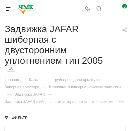
0
Задвижка JAFAR
шиберная с
двусторонним
уплотнением тип 2005
20
—
—
—
Главная
Каталог
Трубопроводная арматура
—
Запорная арматура
Клиновые и шиберно-ножевые задвижки
—
—
Задвижки JAFAR
Задвижка JAFAR шиберная с двусторонним уплотнением тип 2005
ФИЛЬТР