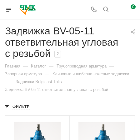
0
Задвижка BV-05-11
ответвительная угловая
с резьбой
2
—
—
—
Главная
Каталог
Трубопроводная арматура
—
Запорная арматура
Клиновые и шиберно-ножевые задвижки
—
—
Задвижки Belgicast Talis
Задвижка BV-05-11 ответвительная угловая с резьбой
ФИЛЬТР