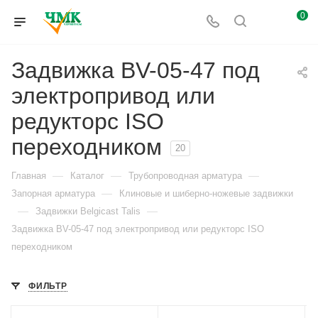
0
Задвижка BV-05-47 под
электропривод или
редукторс ISO
переходником
20
—
—
—
Главная
Каталог
Трубопроводная арматура
—
Запорная арматура
Клиновые и шиберно-ножевые задвижки
—
—
Задвижки Belgicast Talis
Задвижка BV-05-47 под электропривод или редукторс ISO
переходником
ФИЛЬТР