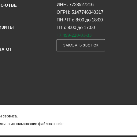
ИНН: 7723927216
С-ОТВЕТ
ОГРН: 5147746349317
ПН-ЧТ с 8:00 до 18:00
ПТ с 8:00 до 17:00
ИЗИТЫ
+7 499-220-01-33
ЗАКАЗАТЬ ЗВОНОК
ЗА ОТ
и сервиса.
я офертой (в соответствии со ст. 435 ГК РФ). Они могут изменяться в з
сь на использование файлов cookie.
ость товара формируется менеджером и уточняется вместе со срокам