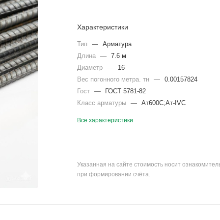
Характеристики
Тип
—
Арматура
Длина
—
7.6 м
Диаметр
—
16
Вес погонного метра. тн
—
0.00157824
Гост
—
ГОСТ 5781-82
Класс арматуры
—
Ат600С;Ат-IVС
Все характеристики
Указанная на сайте стоимость носит ознакомите
при формировании счёта.