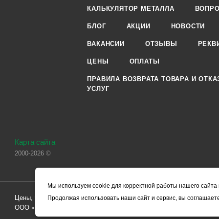
КАЛЬКУЛЯТОР МЕТАЛЛА
ВОПРО
БЛОГ
АКЦИИ
НОВОСТИ
ВАКАНСИИ
ОТЗЫВЫ
РЕКВ
ЦЕНЫ
ОПЛАТЫ
ПРАВИЛА ВОЗВРАТА ТОВАРА И ОТКА
УСЛУГ
Карта сайта
2000-2026 ©
Мы используем cookie для корректной работы нашего сайта 
Цены, указанные на сайте, носят справочный характер и не являютс
Продолжая использовать наши сайт и сервис, вы соглашаете
ООО «ЧЕРМЕТ.КОМ» по заключению Договора. Окончательная стоим