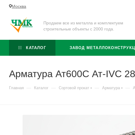
Москва
Продаем все из металла и комплектуем
строительные объекты с 2000 года.
КАТАЛОГ
ЗАВОД МЕТАЛЛОКОНСТРУК
Арматура Ат600С Ат-IVС 2
—
—
—
—
Главная
Каталог
Сортовой прокат
Арматура
А