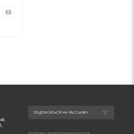
Цена:
Цена:
0
руб.
0
руб.
Артикул: 67505
Артикул: 67511
ПОДПИСАТЬСЯ НА РАССЫЛКУ
ий,
I,
ПОЛИТИКА КОНФИДЕНЦИАЛЬНОСТИ