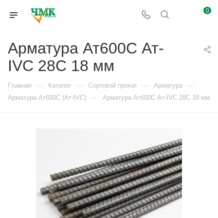
0
Арматура Ат600С Ат-
IVС 28С 18 мм
—
—
—
—
Главная
Каталог
Сортовой прокат
Арматура
—
Арматура Ат600С (Ат-IVС)
Арматура Ат600С Ат-IVС 28С 18 мм