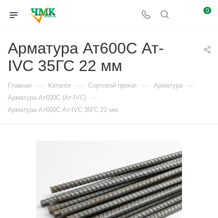
0
Арматура Ат600С Ат-
IVС 35ГС 22 мм
—
—
—
—
Главная
Каталог
Сортовой прокат
Арматура
—
Арматура Ат600С (Ат-IVС)
Арматура Ат600С Ат-IVС 35ГС 22 мм