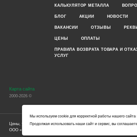
КАЛЬКУЛЯТОР МЕТАЛЛА
ВОПРО
БЛОГ
АКЦИИ
НОВОСТИ
ВАКАНСИИ
ОТЗЫВЫ
РЕКВ
ЦЕНЫ
ОПЛАТЫ
ПРАВИЛА ВОЗВРАТА ТОВАРА И ОТКА
УСЛУГ
Карта сайта
2000-2026 ©
Мы используем cookie для корректной работы нашего сайта 
Цены, указанные на сайте, носят справочный характер и не являютс
Продолжая использовать наши сайт и сервис, вы соглашаете
ООО «ЧЕРМЕТ.КОМ» по заключению Договора. Окончательная стоим