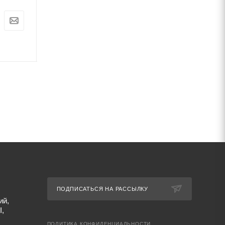
Цена:
Цена:
0
руб.
0
руб.
Артикул: 67516
Артикул: 67509
ПОДПИСАТЬСЯ НА РАССЫЛКУ
ий,
I,
ПОЛИТИКА КОНФИДЕНЦИАЛЬНОСТИ