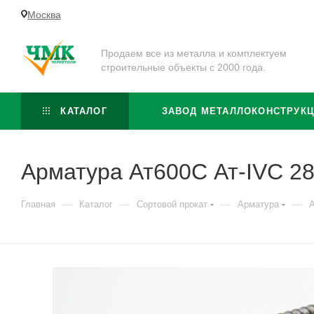
Москва
Продаем все из металла и комплектуем
строительные объекты с 2000 года.
КАТАЛОГ
ЗАВОД МЕТАЛЛОКОНСТРУК
Арматура Ат600С Ат-IVС 2
—
—
—
—
Главная
Каталог
Сортовой прокат
Арматура
А