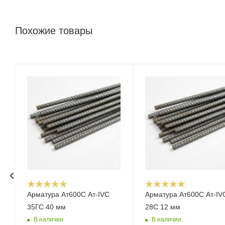
Похожие товары
Арматура Ат600С Ат-IVС
Арматура Ат600С Ат-IV
35ГС 40 мм
28С 12 мм
В наличии
В наличии