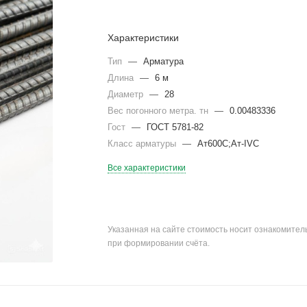
Характеристики
Тип
—
Арматура
Длина
—
6 м
Диаметр
—
28
Вес погонного метра. тн
—
0.00483336
Гост
—
ГОСТ 5781-82
Класс арматуры
—
Ат600С;Ат-IVС
Все характеристики
Указанная на сайте стоимость носит ознакомите
при формировании счёта.