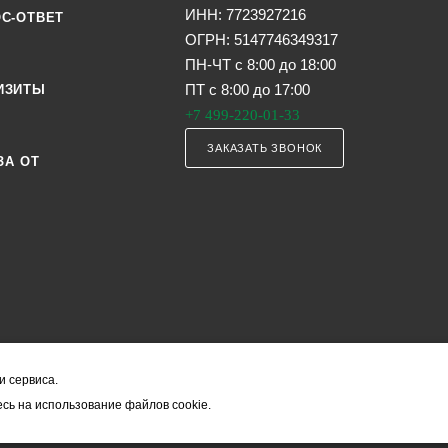
ИНН: 7723927216
С-ОТВЕТ
ОГРН: 5147746349317
ПН-ЧТ с 8:00 до 18:00
ПТ с 8:00 до 17:00
ИЗИТЫ
+7 499-220-01-33
ЗАКАЗАТЬ ЗВОНОК
ЗА ОТ
и сервиса.
я офертой (в соответствии со ст. 435 ГК РФ). Они могут изменяться в з
сь на использование файлов cookie.
ость товара формируется менеджером и уточняется вместе со срокам