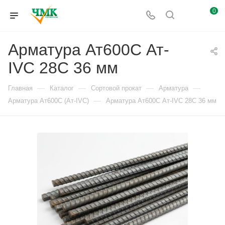
0
Арматура Ат600С Ат-
IVС 28С 36 мм
—
—
—
—
Главная
Каталог
Сортовой прокат
Арматура
—
Арматура Ат600С (Ат-IVС)
Арматура Ат600С Ат-IVС 28С 36 мм