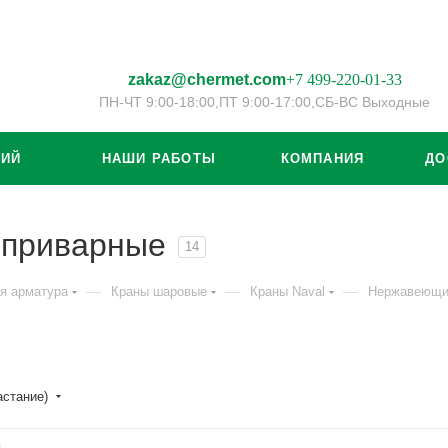
zakaz@chermet.com
+7 499-220-01-33
ПН-ЧТ 9:00-18:00,
ПТ 9:00-17:00,
СБ-ВС Выходные
ЦИЙ
НАШИ РАБОТЫ
КОМПАНИЯ
ДО
 приварные
14
—
—
—
я арматура
Краны шаровые
Краны Naval
Нержавеющие
астание)