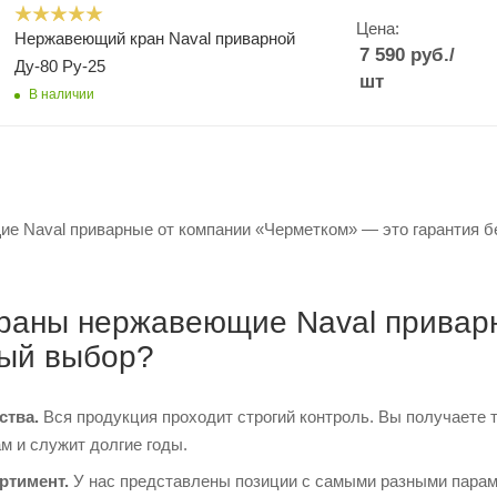
Цена:
Нержавеющий кран Naval приварной
7 590
руб.
/
Ду-80 Ру-25
шт
В наличии
е Naval приварные от компании «Черметком» — это гарантия без
раны нержавеющие Naval приварн
ый выбор?
ства.
Вся продукция проходит строгий контроль. Вы получаете 
м и служит долгие годы.
ртимент.
У нас представлены позиции с самыми разными парам