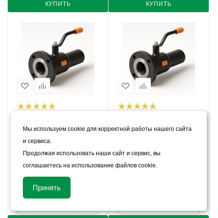
КУПИТЬ
КУПИТЬ
Кран шаровый БИВАЛ КШТ
Кран шаровый БИВАЛ КШТ
Ф/С Ду-100 Ру-25
Ф/С Ду-125 Ру-25
Мы используем cookie для корректной работы нашего сайта
В наличии
В наличии
и сервиса.
Цена:
Продолжая использовать наши сайт и сервис, вы
Цена:
соглашаетесь на использование файлов cookie.
19 060
руб.
/шт
22 870
руб.
/шт
Арт.: 11448
Арт.: 11449
Принять
КУПИТЬ В 1 КЛИК
КУПИТЬ В 1 КЛИК