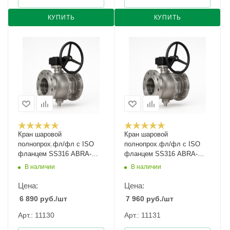
КУПИТЬ
КУПИТЬ
Кран шаровой
Кран шаровой
полнопрох.фл/фл с ISO
полнопрох.фл/фл с ISO
фланцем SS316 ABRA-
фланцем SS316 ABRA-
BV41-250 Ду-250 Ру-40
BV41-300 Ду-300 Ру-40
В наличии
В наличии
Цена:
Цена:
6 890
руб.
/шт
7 960
руб.
/шт
Арт.: 11130
Арт.: 11131