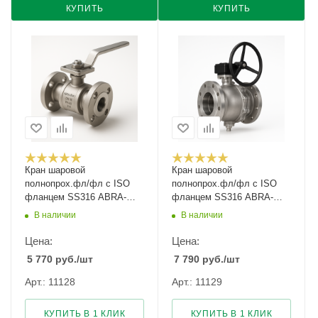
КУПИТЬ
КУПИТЬ
Кран шаровой
Кран шаровой
полнопрох.фл/фл с ISO
полнопрох.фл/фл с ISO
фланцем SS316 ABRA-
фланцем SS316 ABRA-
BV41-150 Ду-150 Ру-40
BV41-200 Ду-200 Ру-40
В наличии
В наличии
Цена:
Цена:
5 770
руб.
/шт
7 790
руб.
/шт
Арт.: 11128
Арт.: 11129
КУПИТЬ В 1 КЛИК
КУПИТЬ В 1 КЛИК