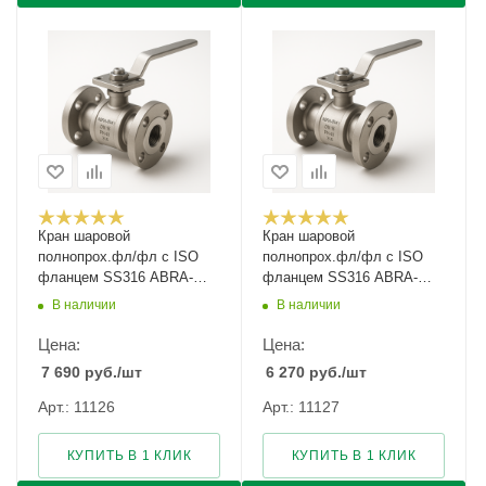
Кран шаровой
Кран шаровой
полнопрох.фл/фл с ISO
полнопрох.фл/фл с ISO
фланцем SS316 ABRA-
фланцем SS316 ABRA-
BV41-100 Ду-100 Ру-40
BV41-125 Ду-125 Ру-40
В наличии
В наличии
Цена:
Цена:
7 690
руб.
/шт
6 270
руб.
/шт
Арт.: 11126
Арт.: 11127
КУПИТЬ В 1 КЛИК
КУПИТЬ В 1 КЛИК