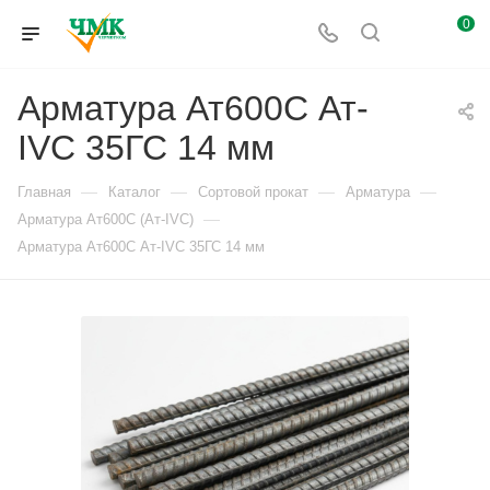
0
Арматура Ат600С Ат-
IVС 35ГС 14 мм
—
—
—
—
Главная
Каталог
Сортовой прокат
Арматура
—
Арматура Ат600С (Ат-IVС)
Арматура Ат600С Ат-IVС 35ГС 14 мм