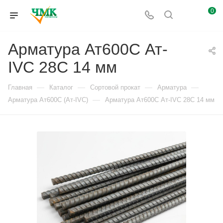
0
Арматура Ат600С Ат-
IVС 28С 14 мм
—
—
—
—
Главная
Каталог
Сортовой прокат
Арматура
—
Арматура Ат600С (Ат-IVС)
Арматура Ат600С Ат-IVС 28С 14 мм