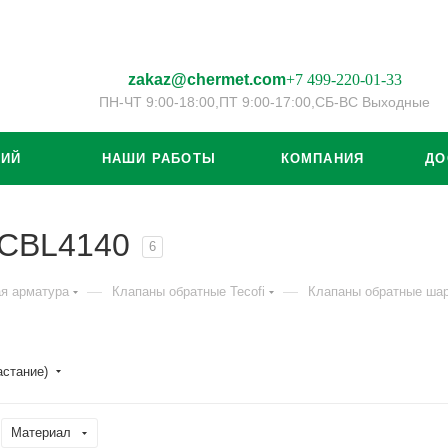
zakaz@chermet.com
+7 499-220-01-33
ПН-ЧТ 9:00-18:00,
ПТ 9:00-17:00,
СБ-ВС Выходные
ЦИЙ
НАШИ РАБОТЫ
КОМПАНИЯ
ДО
 CBL4140
6
—
—
я арматура
Клапаны обратные Tecofi
Клапаны обратные ша
астание)
Материал