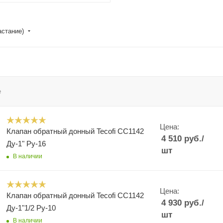
астание)
е
Цена:
Клапан обратный донный Tecofi CC1142
4 510
руб.
/
Ду-1" Ру-16
шт
В наличии
Цена:
Клапан обратный донный Tecofi CC1142
4 930
руб.
/
Ду-1"1/2 Ру-10
шт
В наличии