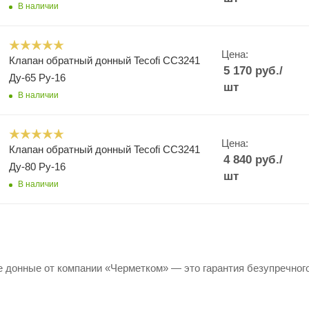
В наличии
Цена:
Клапан обратный донный Tecofi CC3241
5 170
руб.
/
Ду-65 Ру-16
шт
В наличии
Цена:
Клапан обратный донный Tecofi CC3241
4 840
руб.
/
Ду-80 Ру-16
шт
В наличии
 донные от компании «Черметком» — это гарантия безупречного 