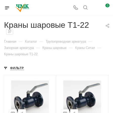
0
Краны шаровые T1-22
37
—
—
—
Главная
Каталог
Трубопроводная арматура
—
—
—
Запорная арматура
Краны шаровые
Краны Ситал
Краны шаровые T1-22
ФИЛЬТР