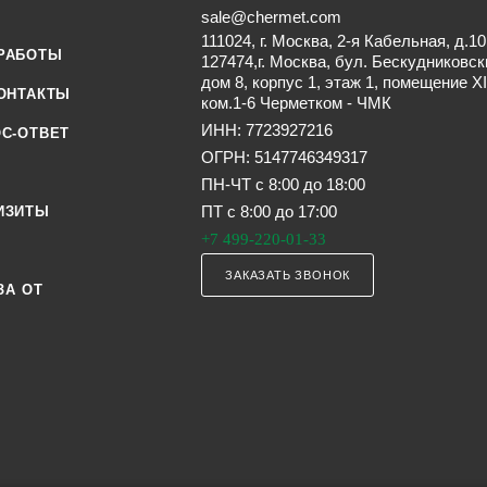
sale@chermet.com
111024, г. Москва, 2-я Кабельная, д.10
РАБОТЫ
127474,г. Москва, бул. Бескудниковск
дом 8, корпус 1, этаж 1, помещение XI
ОНТАКТЫ
ком.1-6 Черметком - ЧМК
ИНН: 7723927216
С-ОТВЕТ
ОГРН: 5147746349317
ПН-ЧТ с 8:00 до 18:00
ПТ с 8:00 до 17:00
ИЗИТЫ
+7 499-220-01-33
ЗАКАЗАТЬ ЗВОНОК
ЗА ОТ